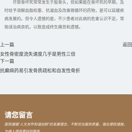
尽管骨坏死常常发生于股骨头，但如果能在骨坏死的早期，及
时给予溶解血脂栓塞、抗凝血及改善微循环的药物，是可以延缓疾
病发展的。但令人遗憾的是，不少患者对此病的危害认识不足，常
贻误治病良机，以致造成终生痛苦和遗憾。
上一篇
返回
女性骨密度流失速度几乎是男性三倍
下一篇
抗癫痫药易引发骨质疏松和自发性骨折
请您留言
医院遵循“人文关怀和谐创新”的发展理念，不断优化服务质量，强化便民措施，
为病人提供更好的服务