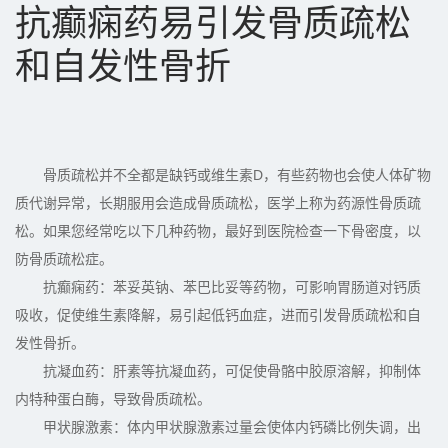
抗癫痫药易引发骨质疏松
和自发性骨折
骨质疏松并不全都是缺钙或维生素D，有些药物也会使人体矿物
质代谢异常，长期服用会造成骨质疏松，医学上称为药源性骨质疏
松。如果您经常吃以下几种药物，最好到医院检查一下骨密度，以
防骨质疏松症。
抗癫痫药：苯妥英钠、苯巴比妥等药物，可影响胃肠道对钙质
吸收，促使维生素降解，易引起低钙血症，进而引发骨质疏松和自
发性骨折。
抗凝血药：肝素等抗凝血药，可促使骨骼中胶原溶解，抑制体
内特种蛋白酶，导致骨质疏松。
甲状腺激素：体内甲状腺激素过量会使体内钙磷比例失调，出