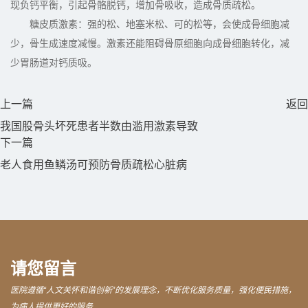
现负钙平衡，引起骨骼脱钙，增加骨吸收，造成骨质疏松。
糖皮质激素：强的松、地塞米松、可的松等，会使成骨细胞减
少，骨生成速度减慢。激素还能阻碍骨原细胞向成骨细胞转化，减
少胃肠道对钙质吸。
上一篇
返回
我国股骨头坏死患者半数由滥用激素导致
下一篇
老人食用鱼鳞汤可预防骨质疏松心脏病
请您留言
医院遵循“人文关怀和谐创新”的发展理念，不断优化服务质量，强化便民措施，
为病人提供更好的服务